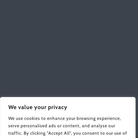
We value your privacy
We use cookies to enhance your browsing experience,
serve personalised ads or content, and analyse our
traffic. By clicking "Accept All", you consent to our use of